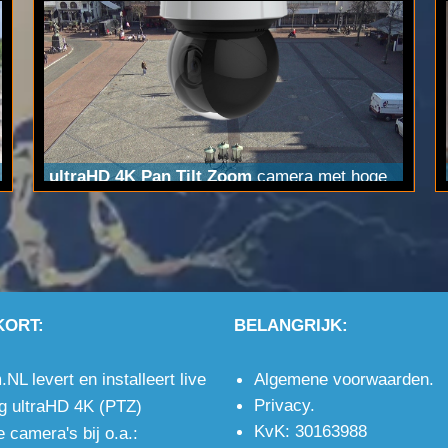
ultraHD 4K Pan Tilt Zoom
camera met hoge
resolutie: 3840x2160 pixels, wanneer de beste
kwaliteit gewenst is, ook in het donker.
KORT:
BELANGRIJK:
L levert en installeert live
Algemene voorwaarden
.
Privacy
.
g ultraHD 4K (PTZ)
KvK: 30163988
 camera's bij o.a.: