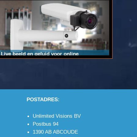
Live beeld en geluid voor online
evenementen.
FULL HD IP camera met
microfoon en stereo audio ingang voor
uitstekend beeld en geluid.
POSTADRES:
Unlimited Visions BV
Postbus 94
1390 AB ABCOUDE