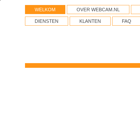
WELKOM
OVER WEBCAM.NL
DIENSTEN
KLANTEN
FAQ
WebCam
verkoop, installatie en str