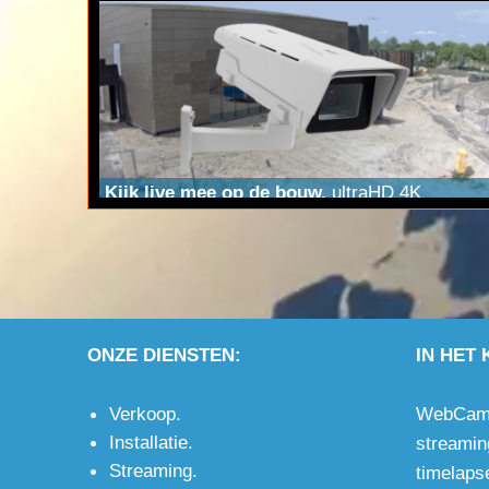
Kijk live mee op de bouw.
ultraHD 4K
camera; timelapse bouwcam én
bewakingscamera voor op de bouwplaats met
optioneel WiFi of 4G.
ONZE DIENSTEN:
IN HET 
Verkoop
.
WebCam.N
Installatie
.
streamin
Streaming
.
timelapse